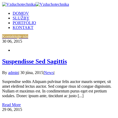
DOMOV
SLUŽBY
PORTFÓLIO
KONTAKT
Facebook
Twitter
Pinterest
Instagram
Kontaktujte nás
30
06, 2015
Suspendisse Sed Sagittis
By
admin
|
30 júna, 2015
|
News
|
Suspendise sedtis Aliquam pulvinar felis auctor mauris semper, sit
amet eleifend lectus auctor. Sed congue risus id congue dignissim.
Nullam et maximus est. In condimentum purus eget est pretium
sodales. Donec ipsum ante, tincidunt ac justo [...]
Read More
29
06, 2015