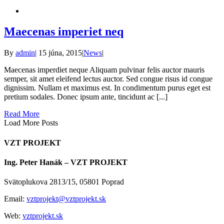
Maecenas imperiet neq
By
admin
|
15 júna, 2015
|
News
|
Maecenas imperdiet neque Aliquam pulvinar felis auctor mauris
semper, sit amet eleifend lectus auctor. Sed congue risus id congue
dignissim. Nullam et maximus est. In condimentum purus eget est
pretium sodales. Donec ipsum ante, tincidunt ac [...]
Read More
Load More Posts
VZT PROJEKT
Ing. Peter Hanák – VZT PROJEKT
Svätoplukova 2813/15, 05801 Poprad
Email:
vztprojekt@vztprojekt.sk
Web:
vztprojekt.sk