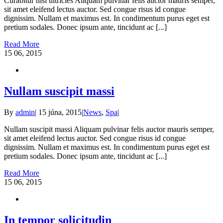
Curabitur nisi ultricies Aliquam pulvinar felis auctor mauris semper,
sit amet eleifend lectus auctor. Sed congue risus id congue
dignissim. Nullam et maximus est. In condimentum purus eget est
pretium sodales. Donec ipsum ante, tincidunt ac [...]
Read More
15
06, 2015
Nullam suscipit massi
By
admin
|
15 júna, 2015
|
News
,
Spa
|
Nullam suscipit massi Aliquam pulvinar felis auctor mauris semper,
sit amet eleifend lectus auctor. Sed congue risus id congue
dignissim. Nullam et maximus est. In condimentum purus eget est
pretium sodales. Donec ipsum ante, tincidunt ac [...]
Read More
15
06, 2015
In tempor solicitudin